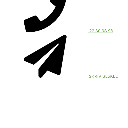
22 80 98 98
SKRIV BESKED
Vi flytter i hele EU fra
vores base i Aarhus