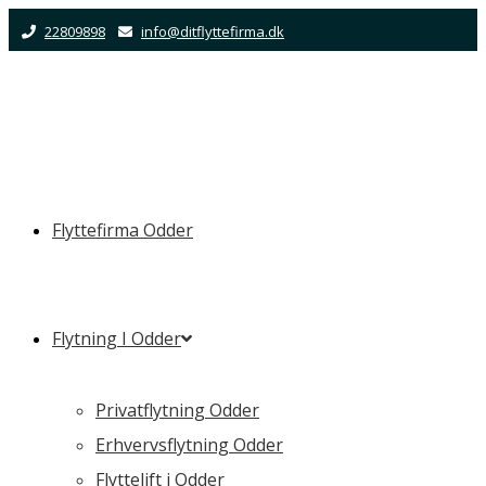
Skip
22809898
info@ditflyttefirma.dk
to
content
Flyttefirma Odder
Flytning I Odder
Privatflytning Odder
Erhvervsflytning Odder
Flyttelift i Odder