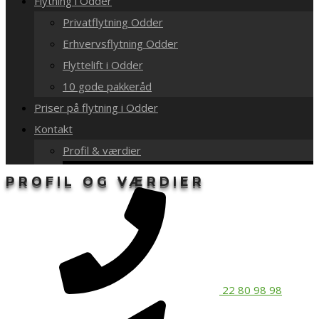
Flytning i Odder
Privatflytning Odder
Erhvervsflytning Odder
Flyttelift i Odder
10 gode pakkeråd
Priser på flytning i Odder
Kontakt
Profil & værdier
PROFIL OG VÆRDIER
22 80 98 98